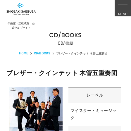
togg
navi
作曲家・三枝成彰 公
式ウェブサイト
CD/BOOKS
CD/書籍
HOME
CD/BOOKS
ブレザー・クインテット 木管五重奏団
ブレザー・クインテット 木管五重奏団
レーベル
マイスター・ミュージッ
ク