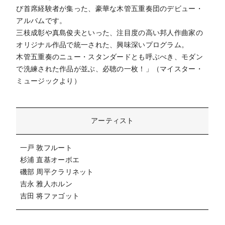
び首席経験者が集った、豪華な木管五重奏団のデビュー・
アルバムです。
三枝成彰や真島俊夫といった、注目度の高い邦人作曲家の
オリジナル作品で統一された、興味深いプログラム。
木管五重奏のニュー・スタンダードとも呼ぶべき、モダン
で洗練された作品が並ぶ、必聴の一枚！」（マイスター・
ミュージックより）
アーティスト
一戸 敦フルート
杉浦 直基オーボエ
磯部 周平クラリネット
吉永 雅人ホルン
吉田 将ファゴット