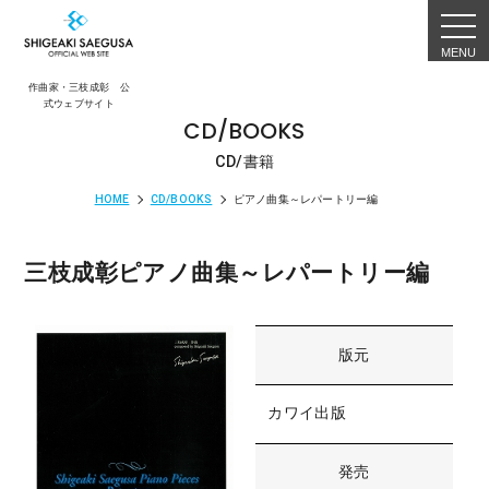
togg
navi
作曲家・三枝成彰 公
式ウェブサイト
CD/BOOKS
CD/書籍
HOME
CD/BOOKS
ピアノ曲集～レパートリー編
三枝成彰ピアノ曲集～レパートリー編
版元
カワイ出版
発売