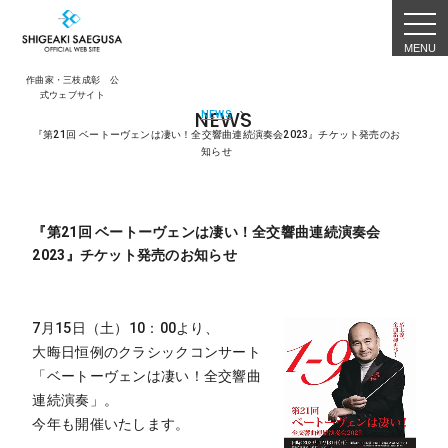
togg
navi
作曲家・三枝成彰 公
式ウェブサイト
NEWS
NEWS
『第21回 ベートーヴェンは凄い！全交響曲連続演奏会2023』チケット発売のお
知らせ
『第21回 ベートーヴェンは凄い！全交響曲連続演奏会
2023』チケット発売のお知らせ
7月15日（土）10：00より、
大晦日恒例のクラシックコンサート
「ベートーヴェンは凄い！全交響曲
連続演奏」。
今年も開催いたします。