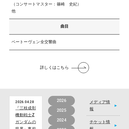
（コンサートマスター：篠崎 史紀）
他
曲目
ベートーヴェン全交響曲
詳しくはこちら
2026
メディア情
2026.04.28
『三枝成彰
報
2025
機動戦士Z
2024
ガンダムの
チケット情
世界』事前
報