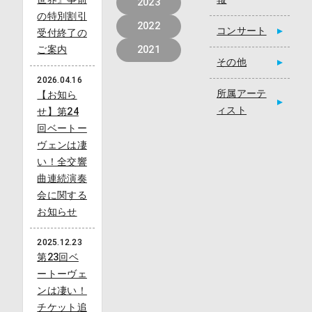
2023
の特別割引
2022
コンサート
受付終了の
ご案内
2021
その他
2026.04.16
所属アーテ
【お知ら
ィスト
せ】第24
回ベートー
ヴェンは凄
い！全交響
曲連続演奏
会に関する
お知らせ
2025.12.23
第23回ベ
ートーヴェ
ンは凄い！
チケット追