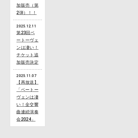
加販売（第
2弾）！！
2025.12.11
第23回ベ
ートーヴェ
ンは凄い！
チケット追
加販売決定
2025.11.07
【再放送】
「ベートー
ヴェンは凄
い！全交響
曲連続演奏
会2024」